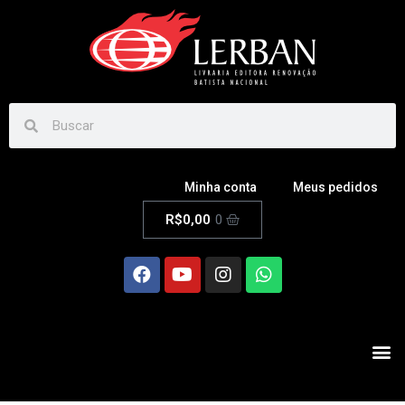
Minha conta
Meus pedidos
R$
0,00
0