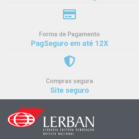
Forma de Pagamento
PagSeguro em até 12X
Compras segura
Site seguro